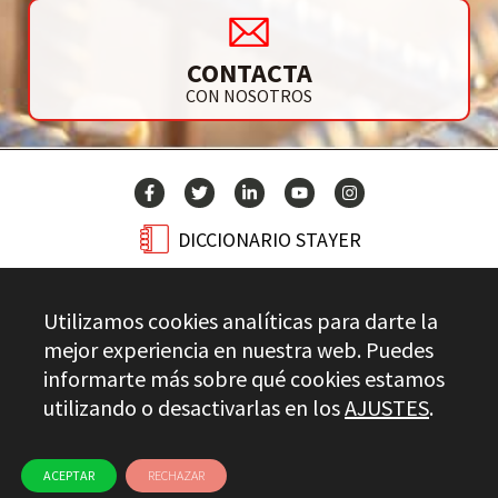
CONTACTA
CON NOSOTROS
DICCIONARIO STAYER
BLOG
Utilizamos cookies analíticas para darte la
CONTACTO
mejor experiencia en nuestra web. Puedes
informarte más sobre qué cookies estamos
utilizando o desactivarlas en los
AJUSTES
.
Stayer.es © 2026
CONTROL DE CALIDAD
AVISO LEGAL
PRIVACIDAD
CANAL ÉTICO
USO DE COOKIES
ACEPTAR
RECHAZAR