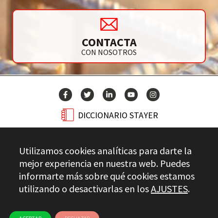
CONTACTA
CON NOSOTROS
DICCIONARIO STAYER
BLOG
Utilizamos cookies analíticas para darte la
CONTACTO
mejor experiencia en nuestra web. Puedes
informarte más sobre qué cookies estamos
utilizando o desactivarlas en los
AJUSTES
.
Stayer.es © 2026
CONTROL DE CALIDAD
AVISO LEGAL
PRIVACIDAD
CANAL ÉTICO
USO DE COOKIES