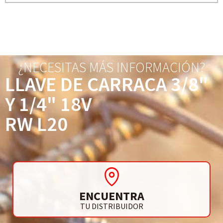
¿NECESITAS MÁS INFORMACIÓN?
LLAVE DE CARRACA 3/8"
Y 1/4" 18V
RW L20
ENCUENTRA
TU DISTRIBUIDOR