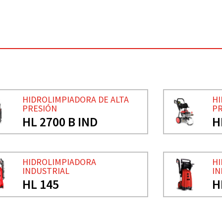
HIDROLIMPIADORA DE ALTA
HI
PRESIÓN
PR
HL 2700 B IND
H
HIDROLIMPIADORA
HI
INDUSTRIAL
IN
HL 145
H