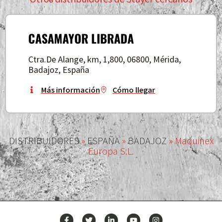
CASAMAYOR LIBRADA
Ctra.De Alange, km, 1,800, 06800, Mérida,
Badajoz, España
Más información
Cómo llegar
DISTRIBUIDORES
»
ESPAÑA
»
BADAJOZ
»
Maquinex
Europa S.L.