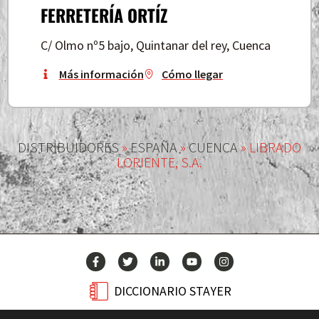
FERRETERÍA ORTÍZ
C/ Olmo nº5 bajo, Quintanar del rey, Cuenca
Más información
Cómo llegar
DISTRIBUIDORES
»
ESPAÑA
»
CUENCA
»
LIBRADO
LORIENTE, S.A.
DICCIONARIO STAYER