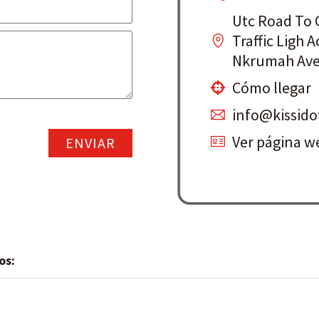
Utc Road To G
Traffic Ligh A
Nkrumah Ave
Cómo llegar
info@kissido
Ver página w
ENVIAR
os: