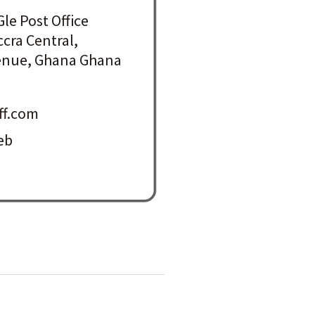
le Post Office
ccra Central,
nue, Ghana Ghana
ff.com
eb