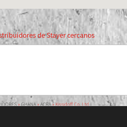
stribuidores de Stayer cercanos
UIDORES
»
GHANA
»
ACRA
»
Kissidoff Co. Ltd