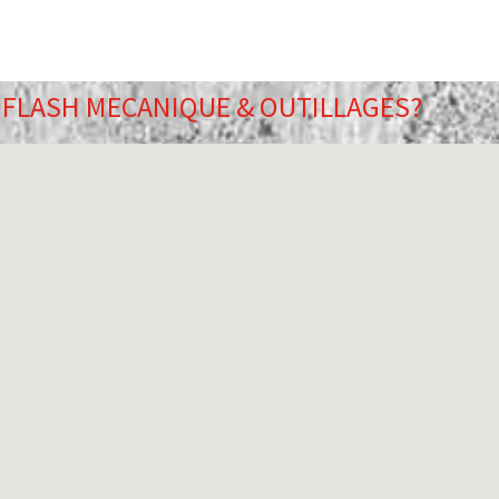
á FLASH MECANIQUE & OUTILLAGES?