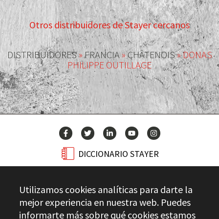
Otros distribuidores de Stayer cercanos
DISTRIBUIDORES
»
FRANCIA
»
CHÂTENOIS
»
DONAS
PHILIPPE OUTILLAGE
DICCIONARIO STAYER
BLOG
Utilizamos cookies analíticas para darte la
CONTACTO
mejor experiencia en nuestra web. Puedes
informarte más sobre qué cookies estamos