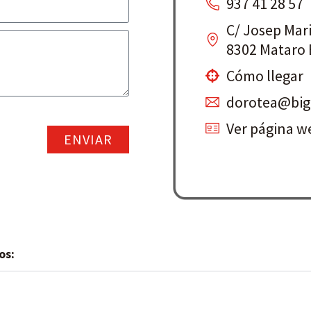
937 41 28 57
C/ Josep Mari
8302 Mataro
Cómo llegar
dorotea@big
Ver página w
ENVIAR
os: