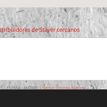
stribuidores de Stayer cercanos
ES
»
ESPAÑA
»
MATARO
»
Bigmat Dorotea (Mataro)