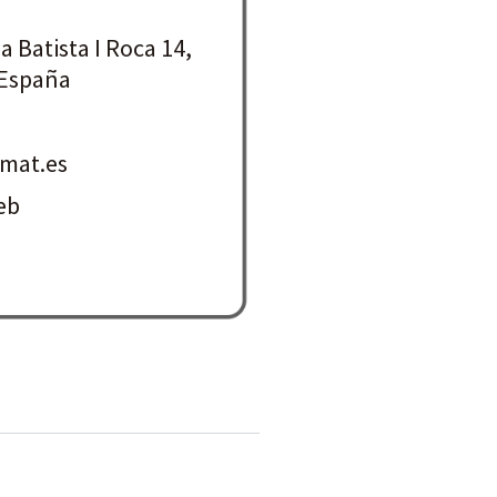
a Batista I Roca 14,
 España
mat.es
eb