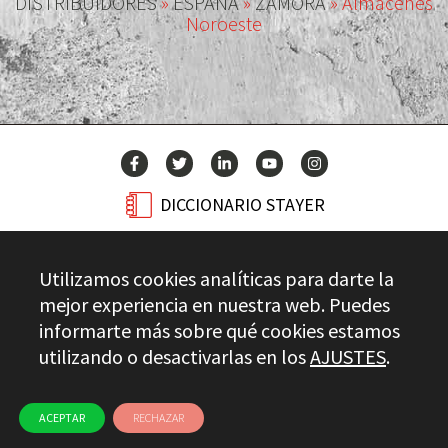
DISTRIBUIDORES
»
ESPAÑA
»
ZAMORA
»
Almacenes
Noroeste
DICCIONARIO STAYER
BLOG
Utilizamos cookies analíticas para darte la
CONTACTO
mejor experiencia en nuestra web. Puedes
informarte más sobre qué cookies estamos
utilizando o desactivarlas en los
AJUSTES
.
Stayer.es © 2026
CONTROL DE CALIDAD
AVISO LEGAL
PRIVACIDAD
CANAL ÉTICO
USO DE COOKIES
ACEPTAR
RECHAZAR