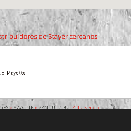
stribuidores de Stayer cercanos
uo. Mayotte
ORES
»
MAYOTTE
»
MAMOUDZOU
»
Activ Negoce