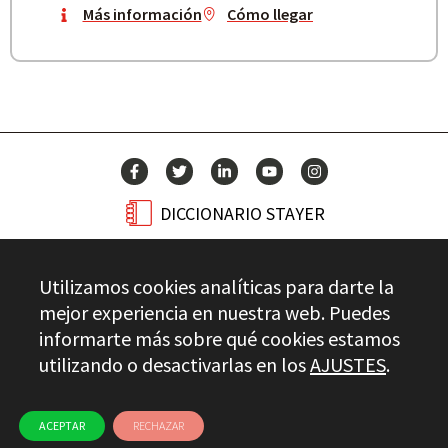
Más información
Cómo llegar
DICCIONARIO STAYER
BLOG
Utilizamos cookies analíticas para darte la
CONTACTO
mejor experiencia en nuestra web. Puedes
informarte más sobre qué cookies estamos
utilizando o desactivarlas en los
AJUSTES
.
Stayer.es © 2026
CONTROL DE CALIDAD
AVISO LEGAL
PRIVACIDAD
CANAL ÉTICO
USO DE COOKIES
ACEPTAR
RECHAZAR