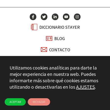
DICCIONARIO STAYER
BLOG
CONTACTO
Stayer.es © 2026
Utilizamos cookies analíticas para darte la
CONTROL DE CALIDAD
mejor experiencia en nuestra web. Puedes
AVISO LEGAL
PRIVACIDAD
CANAL ÉTICO
USO DE COOKIES
informarte más sobre qué cookies estamos
utilizando o desactivarlas en los
AJUSTES
.
ACEPTAR
RECHAZAR