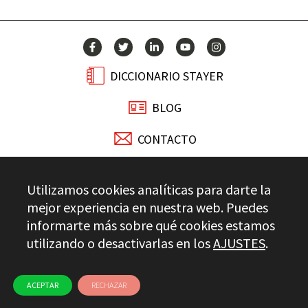
DICCIONARIO STAYER
BLOG
CONTACTO
Stayer.es © 2026
Utilizamos cookies analíticas para darte la
CONTROL DE CALIDAD
mejor experiencia en nuestra web. Puedes
AVISO LEGAL
PRIVACIDAD
CANAL ÉTICO
USO DE COOKIES
informarte más sobre qué cookies estamos
utilizando o desactivarlas en los
AJUSTES
.
ACEPTAR
RECHAZAR