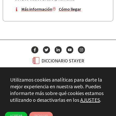
Más información
Cómo llegar
DICCIONARIO STAYER
BLOG
Utilizamos cookies analíticas para darte la
CONTACTO
mejor experiencia en nuestra web. Puedes
informarte más sobre qué cookies estamos
utilizando o desactivarlas en los
AJUSTES
.
Stayer.es © 2026
CONTROL DE CALIDAD
AVISO LEGAL
PRIVACIDAD
CANAL ÉTICO
USO DE COOKIES
ACEPTAR
RECHAZAR