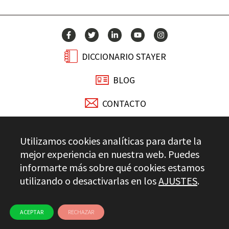
DICCIONARIO STAYER
BLOG
CONTACTO
Stayer.es © 2026
Utilizamos cookies analíticas para darte la
CONTROL DE CALIDAD
mejor experiencia en nuestra web. Puedes
AVISO LEGAL
PRIVACIDAD
CANAL ÉTICO
USO DE COOKIES
informarte más sobre qué cookies estamos
utilizando o desactivarlas en los
AJUSTES
.
ACEPTAR
RECHAZAR