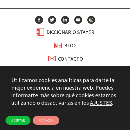
DICCIONARIO STAYER
BLOG
CONTACTO
Stayer.es © 2026
Utilizamos cookies analíticas para darte la
CONTROL DE CALIDAD
mejor experiencia en nuestra web. Puedes
AVISO LEGAL
PRIVACIDAD
CANAL ÉTICO
USO DE COOKIES
informarte más sobre qué cookies estamos
utilizando o desactivarlas en los
AJUSTES
.
ACEPTAR
RECHAZAR