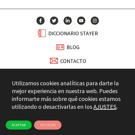
DICCIONARIO STAYER
BLOG
CONTACTO
Stayer.es © 2026
Utilizamos cookies analíticas para darte la
CONTROL DE CALIDAD
mejor experiencia en nuestra web. Puedes
AVISO LEGAL
PRIVACIDAD
CANAL ÉTICO
USO DE COOKIES
informarte más sobre qué cookies estamos
utilizando o desactivarlas en los
AJUSTES
.
ACEPTAR
RECHAZAR