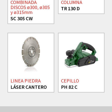
COMBINADA
COLUMNA
DISCOS ø300, ø305
TR 130 D
y ø315mm
SC 305 CW
LINEA PIEDRA
CEPILLO
LÁSER CANTERO
PH 82 C