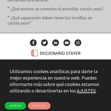
¿Qué errores se cometen al atornillar cartón yeso?
¿Qué separación deben tener los tornillos en
cartón yeso?
DICCIONARIO STAYER
BLOG
Utilizamos cookies analíticas para darte la
CONTACTO
mejor experiencia en nuestra web. Puedes
informarte más sobre qué cookies estamos
utilizando o desactivarlas en los
AJUSTES
.
Stayer.es © 2026
CONTROL DE CALIDAD
AVISO LEGAL
PRIVACIDAD
CANAL ÉTICO
USO DE COOKIES
ACEPTAR
RECHAZAR