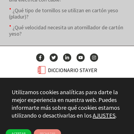
¿Qué tipo de tornillos se utilizan en cartón yeso
(pladur)?
¿Qué velocidad necesita un atornillador de cartón
yeso?
DICCIONARIO STAYER
BLOG
Utilizamos cookies analíticas para darte la
CONTACTO
mejor experiencia en nuestra web. Puedes
informarte más sobre qué cookies estamos
utilizando o desactivarlas en los
AJUSTES
.
Stayer.es © 2026
CONTROL DE CALIDAD
AVISO LEGAL
PRIVACIDAD
CANAL ÉTICO
USO DE COOKIES
ACEPTAR
RECHAZAR