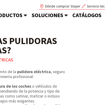
Dónde comprar Stayer
Servicio té
ODUCTOS
SOLUCIONES
CATÁLOGOS
AS PULIDORAS
AS?
TRICAS
ento de la
pulidora eléctrica
, seguro
mienta profesional:
tura de los coches
o vehículos de
pendiendo de la potencia y tipo de
as como satinar, matizar o incluso
bajos más exigentes.