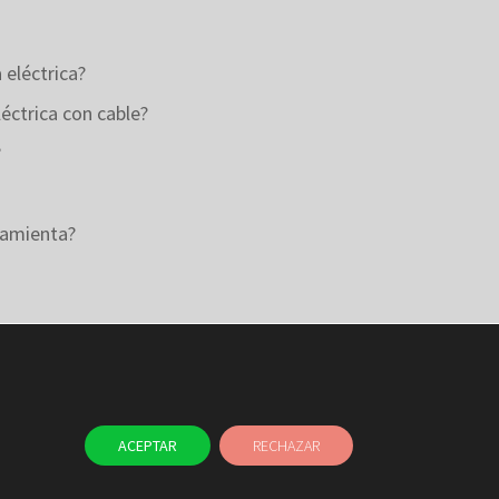
 eléctrica?
éctrica con cable?
?
ramienta?
ACEPTAR
RECHAZAR
TAYER
BLOG
CONTACTO