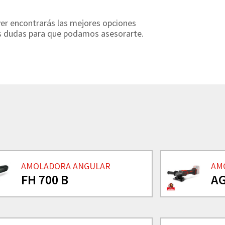
yer encontrarás las mejores opciones
us dudas para que podamos asesorarte.
AMOLADORA ANGULAR
AM
FH 700 B
AG