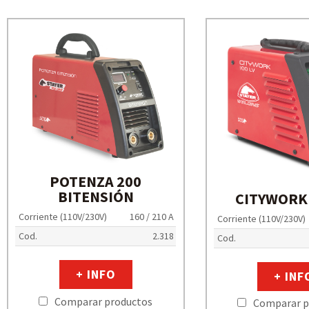
POTENZA 200
BITENSIÓN
CITYWORK 
Corriente (110V/230V)
160 / 210 A
Corriente (110V/230V)
Cod.
2.318
Cod.
+ INFO
+ INF
Comparar productos
Comparar p