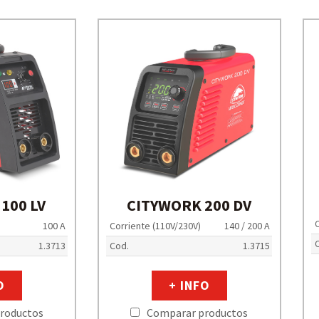
100 LV
CITYWORK 200 DV
C
100 A
Corriente (110V/230V)
140 / 200 A
1.3713
Cod.
1.3715
O
+ INFO
roductos
Comparar productos