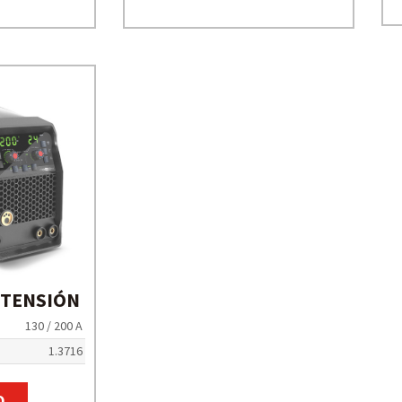
BITENSIÓN
130 / 200 A
1.3716
O