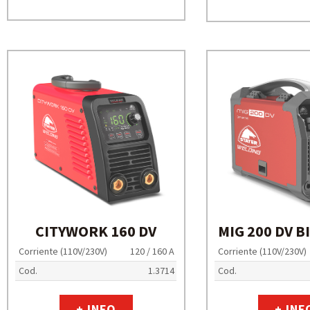
CITYWORK 160 DV
MIG 200 DV 
Corriente (110V/230V)
120 / 160 A
Corriente (110V/230V)
Cod.
1.3714
Cod.
+ INFO
+ INF