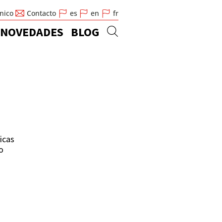
cnico
Contacto
es
en
fr
NOVEDADES
BLOG
icas
o