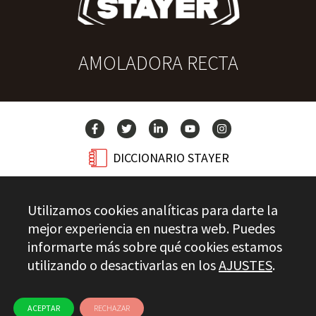
AMOLADORA RECTA
DICCIONARIO STAYER
BLOG
Utilizamos cookies analíticas para darte la
CONTACTO
mejor experiencia en nuestra web. Puedes
informarte más sobre qué cookies estamos
utilizando o desactivarlas en los
AJUSTES
.
Stayer.es © 2026
CONTROL DE CALIDAD
AVISO LEGAL
PRIVACIDAD
CANAL ÉTICO
USO DE COOKIES
ACEPTAR
RECHAZAR