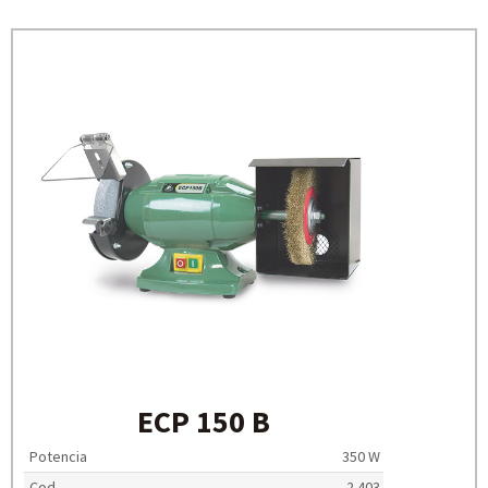
ECP 150 B
Potencia
350 W
Cod.
2.403