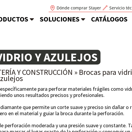
Dónde comprar Stayer
Servicio té
ODUCTOS
SOLUCIONES
CATÁLOGOS
VIDRIO Y AZULEJOS
ERÍA Y CONSTRUCCIÓN
»
Brocas para vidr
zulejos
específicamente para perforar materiales frágiles como vidr
uiendo unos resultados precisos y profesionales.
 diamante que permite un corte suave y preciso sin dañar o
ujero en el material y guiar la broca durante la perforación.
d de perforación moderada y una presión suave y constante. 
para marcar el lugar exacto de la perforación y conseguir un