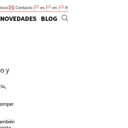
cnico
Contacto
es
en
fr
NOVEDADES
BLOG
io y
io,
 romper
También
 corte