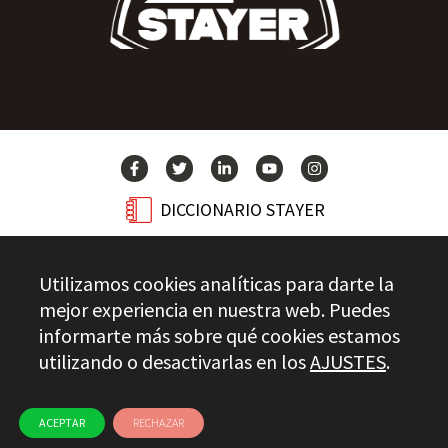
DICCIONARIO STAYER
BLOG
Utilizamos cookies analíticas para darte la
CONTACTO
mejor experiencia en nuestra web. Puedes
informarte más sobre qué cookies estamos
utilizando o desactivarlas en los
AJUSTES
.
Stayer.es © 2026
CONTROL DE CALIDAD
AVISO LEGAL
PRIVACIDAD
CANAL ÉTICO
USO DE COOKIES
ACEPTAR
RECHAZAR