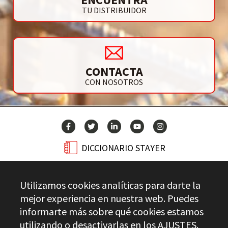
TU DISTRIBUIDOR
CONTACTA
CON NOSOTROS
DICCIONARIO STAYER
BLOG
Utilizamos cookies analíticas para darte la
CONTACTO
mejor experiencia en nuestra web. Puedes
informarte más sobre qué cookies estamos
utilizando o desactivarlas en los
AJUSTES
.
Stayer.es © 2026