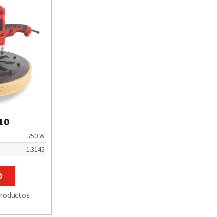
10
750 W
1.3145
O
roductos