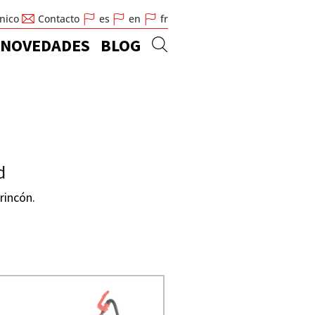
cnico
Contacto
es
en
fr
NOVEDADES
BLOG
d
rincón.