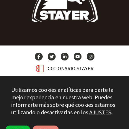
DICCIONARIO STAYER
BLOG
Utilizamos cookies analíticas para darte la
CONTACTO
mejor experiencia en nuestra web. Puedes
informarte más sobre qué cookies estamos
utilizando o desactivarlas en los
AJUSTES
.
Stayer.es © 2026
CONTROL DE CALIDAD
AVISO LEGAL