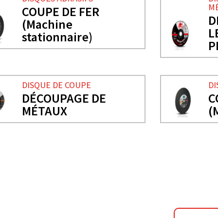
MÉ
COUPE DE FER
D
(Machine
L
stationnaire)
P
DISQUE DE COUPE
DI
DÉCOUPAGE DE
C
MÉTAUX
(