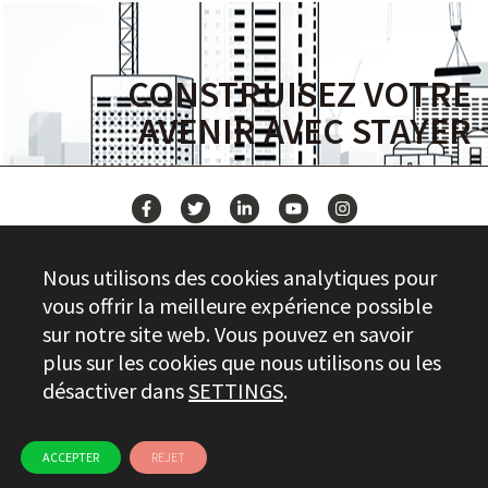
CONSTRUISEZ VOTRE
AVENIR AVEC STAYER
ACTUALITÉS
Nous utilisons des cookies analytiques pour
CONTACT
vous offrir la meilleure expérience possible
sur notre site web. Vous pouvez en savoir
plus sur les cookies que nous utilisons ou les
Stayer.es © 2026
désactiver dans
SETTINGS
.
CONTRÔLE DE LA QUALITÉ
INFORMATIONS JURIDIQUES
PRIVACY
CHAÎNE ÉTHIQUE
UTILISATION DES COOKIES
ACCEPTER
REJET