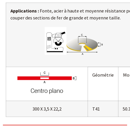
Applications :
Fonte, acier à haute et moyenne résistance p
couper des sections de fer de grande et moyenne taille.
Géométrie
Mor
300 X 3,5 X 22,2
T41
50.