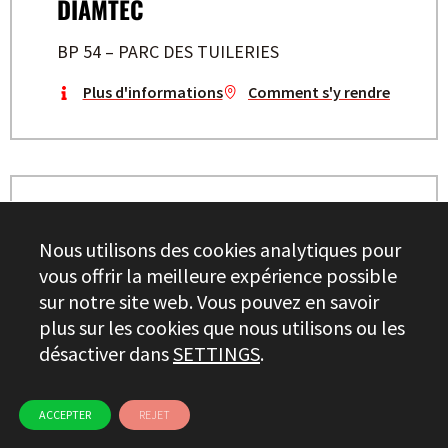
DIAMTEC
BP 54 – PARC DES TUILERIES
Plus d'informations
Comment s'y rendre
DACAU INDUSTRIES
Nous utilisons des cookies analytiques pour
71 Rue PAUL ET MARC BARBEZAT
vous offrir la meilleure expérience possible
sur notre site web. Vous pouvez en savoir
Plus d'informations
Comment s'y rendre
plus sur les cookies que nous utilisons ou les
désactiver dans
SETTINGS
.
ACCEPTER
REJET
D3S