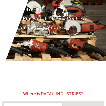
3.30472E+11
71 Rue PAUL ET MARC BARBEZAT
Comment s'y rendre
Voir le site
Where is DACAU INDUSTRIES?