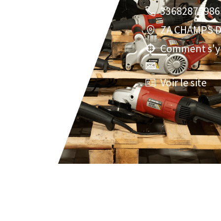
33682875986
ZA CHAMPS D
Comment s'y
Voir le site