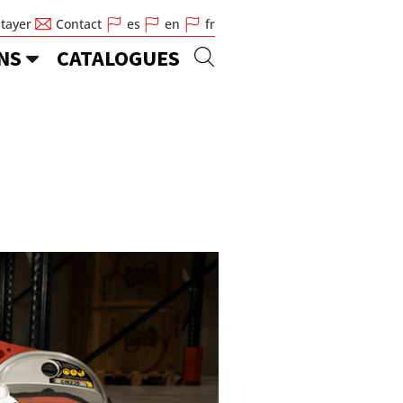
Stayer
Contact
es
en
fr
NS
CATALOGUES