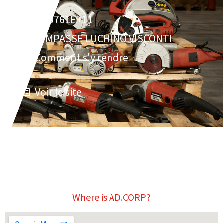
3.30761E+11
7 IMPASSE LUCHINO VISCONTI
Comment s'y rendre
Voir le site
Where is AD.CORP?