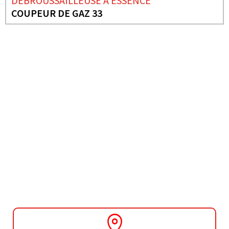
DÉBROUSSAILLEUSE À ESSENCE
COUPEUR DE GAZ 33
BESOIN DE PLUS D'INFORMATIONS ?
ASPIRATEUR /
SOUFFLEUR ET
BROYEUR À ESSENCE
GAS VENTO 25