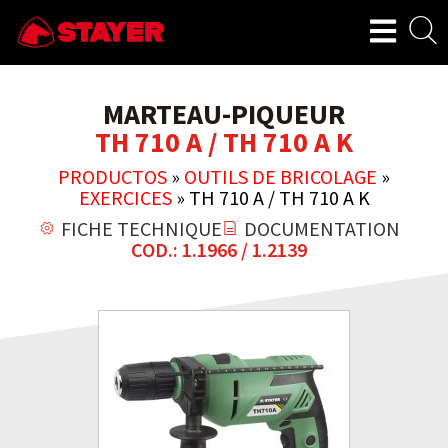
MARTEAU-PIQUEUR
TH 710 A / TH 710 A K
PRODUCTOS
»
OUTILS DE BRICOLAGE
»
EXERCICES
»
TH 710 A / TH 710 A K
FICHE TECHNIQUE
DOCUMENTATION
COD.: 1.1966 / 1.2139