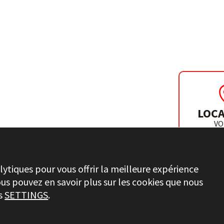
 LES DISQUES
LOCA
VO
DISTR
lytiques pour vous offrir la meilleure expérience
ous pouvez en savoir plus sur les cookies que nous
ns
SETTINGS
.
INFORMATIONS JURIDIQUES
PRIVACY
CHAÎNE ÉTHIQU