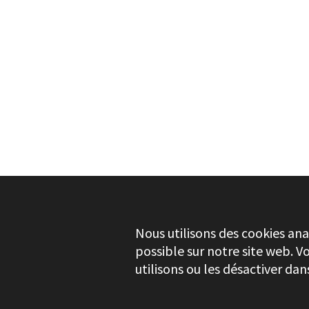
BESOIN DE PLUS D'INFORMATIONS ?
MACHINE À DÉCHIQUETER
ABRASIFS Ø355 MM
TV 509 D
Nous utilisons des cookies ana
possible sur notre site web. V
utilisons ou les désactiver da
CONTRÔLE DE LA QUALITÉ
Stayer.es © 2026