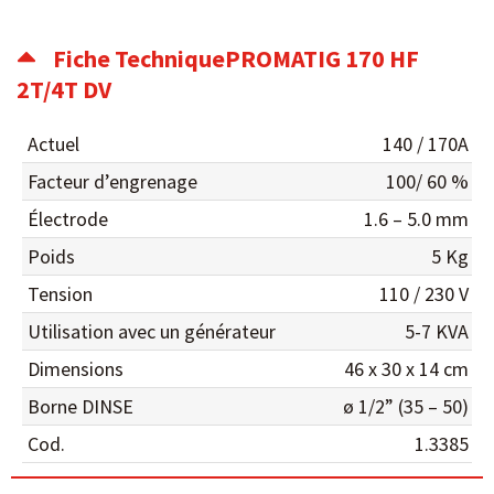
Fiche TechniquePROMATIG 170 HF
2T/4T DV
Actuel
140 / 170A
Facteur d’engrenage
100/ 60 %
Électrode
1.6 – 5.0 mm
Poids
5 Kg
Tension
110 / 230 V
Utilisation avec un générateur
5-7 KVA
Dimensions
46 x 30 x 14 cm
Borne DINSE
ø 1/2” (35 – 50)
Cod.
1.3385