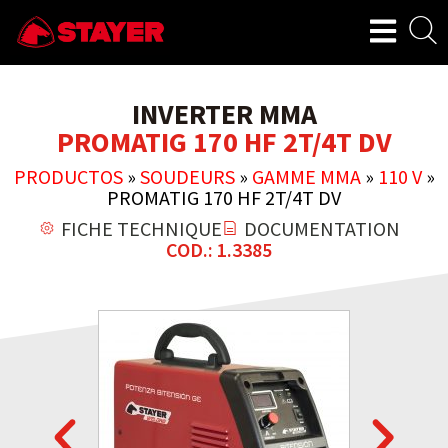
INVERTER MMA
PROMATIG 170 HF 2T/4T DV
PRODUCTOS
»
SOUDEURS
»
GAMME MMA
»
110 V
»
PROMATIG 170 HF 2T/4T DV
FICHE TECHNIQUE
DOCUMENTATION
COD.: 1.3385