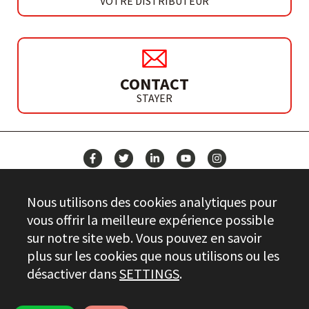
VOTRE DISTRIBUTEUR
CONTACT
STAYER
ACTUALITÉS
Nous utilisons des cookies analytiques pour
CONTACT
vous offrir la meilleure expérience possible
sur notre site web. Vous pouvez en savoir
plus sur les cookies que nous utilisons ou les
Stayer.es © 2026
désactiver dans
SETTINGS
.
CONTRÔLE DE LA QUALITÉ
INFORMATIONS JURIDIQUES
PRIVACY