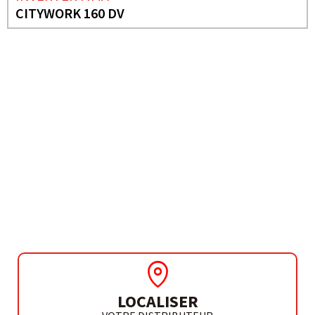
CITYWORK 160 DV
BESOIN DE PLUS D'INFORMATIONS ?
INVERTER MMA
PROMATIG 170 HF 2T/4T
DV
LOCALISER