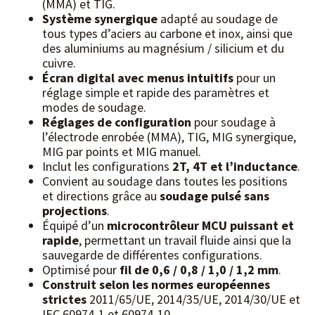
(MMA) et TIG.
Système synergique
adapté au soudage de
tous types d’aciers au carbone et inox, ainsi que
des aluminiums au magnésium / silicium et du
cuivre.
Écran digital avec menus intuitifs
pour un
réglage simple et rapide des paramètres et
modes de soudage.
Réglages de configuration
pour soudage à
l’électrode enrobée (MMA), TIG, MIG synergique,
MIG par points et MIG manuel.
Inclut les configurations
2T, 4T et l’inductance
.
Convient au soudage dans toutes les positions
et directions grâce au
soudage pulsé sans
projections
.
Équipé d’un
microcontrôleur MCU puissant et
rapide
, permettant un travail fluide ainsi que la
sauvegarde de différentes configurations.
Optimisé pour
fil de 0,6 / 0,8 / 1,0 / 1,2 mm
.
Construit selon les normes européennes
strictes
2011/65/UE, 2014/35/UE, 2014/30/UE et
IEC 60974-1 et 60974-10.