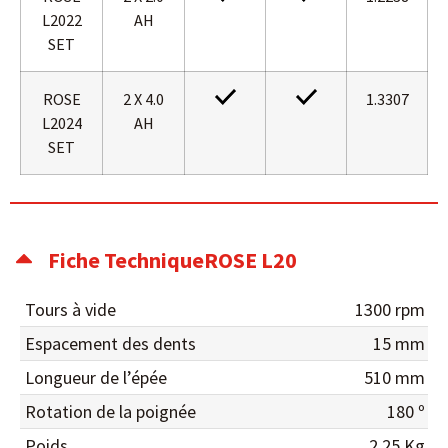
L2022
AH
SET
ROSE
2 X 4.0
1.3307
L2024
AH
SET
Fiche TechniqueROSE L20
Tours à vide
1300 rpm
Espacement des dents
15 mm
Longueur de l’épée
510 mm
Rotation de la poignée
180 º
Poids
2.25 Kg