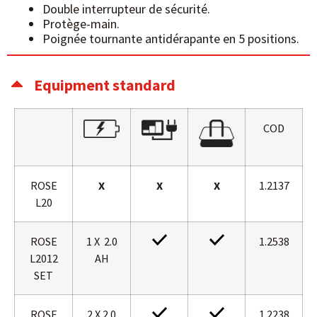
Double interrupteur de sécurité.
Protège-main.
Poignée tournante antidérapante en 5 positions.
Equipment standard
COD
ROSE
X
X
X
1.2137
L20
ROSE
1 X 2.0
1.2538
L2012
AH
SET
ROSE
2 X 2.0
1.2238