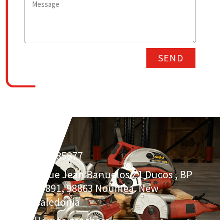
SEND
687285877
1 Rue Jean Banuelos Z1 Ducos , BP
27891, 98863 Noumea. New
Caledonia