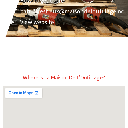
How to get there
patrick.estieux@maisondeloutillage.nc
View website
Where is La Maison De L’Outillage?