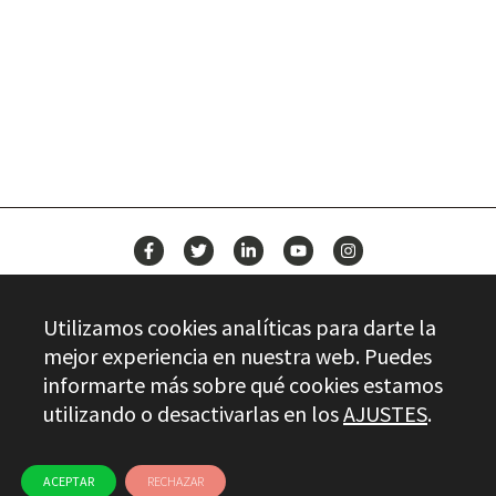
BUILD YOUR FUTURE WITH
STAYER
NEWS
Utilizamos cookies analíticas para darte la
CONTACT
mejor experiencia en nuestra web. Puedes
informarte más sobre qué cookies estamos
utilizando o desactivarlas en los
AJUSTES
.
Stayer.es © 2026
QUALITY CONTROL
LEGAL INFO
PRIVACY
ETHICAL CHANNEL
USE OF COOKIES
ACEPTAR
RECHAZAR