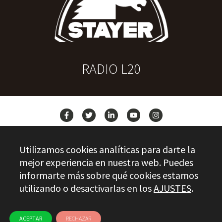
RADIO L20
NEWS
Utilizamos cookies analíticas para darte la
CONTACT
mejor experiencia en nuestra web. Puedes
informarte más sobre qué cookies estamos
utilizando o desactivarlas en los
AJUSTES
.
Stayer.es © 2026
QUALITY CONTROL
LEGAL INFO
PRIVACY
ETHICAL CHANNEL
USE OF COOKIES
ACEPTAR
RECHAZAR