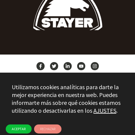
NEWS
Utilizamos cookies analíticas para darte la
CONTACT
mejor experiencia en nuestra web. Puedes
informarte más sobre qué cookies estamos
utilizando o desactivarlas en los
AJUSTES
.
Stayer.es © 2026
QUALITY CONTROL
LEGAL INFO
PRIVACY
ETHICAL CHANNEL
USE OF COOKIES
ACEPTAR
RECHAZAR