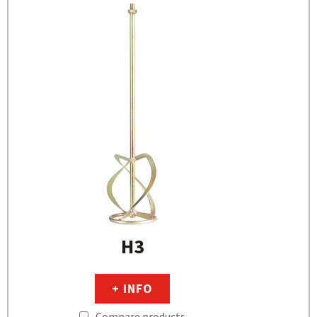
H3
+ INFO
Compare products