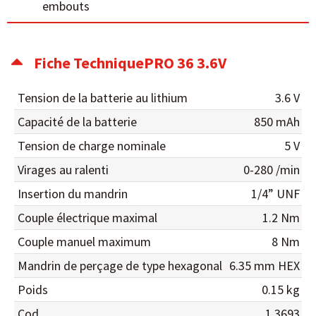
embouts
Fiche TechniquePRO 36 3.6V
Tension de la batterie au lithium
3.6 V
Capacité de la batterie
850 mAh
Tension de charge nominale
5 V
Virages au ralenti
0-280 /min
Insertion du mandrin
1/4” UNF
Couple électrique maximal
1.2 Nm
Couple manuel maximum
8 Nm
Mandrin de perçage de type hexagonal
6.35 mm HEX
Poids
0.15 kg
Cod.
1.3693