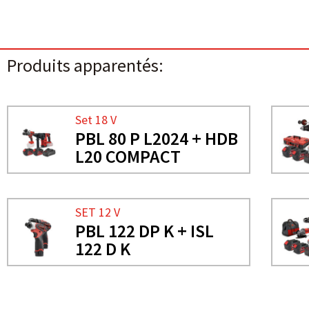
Produits apparentés:
Set 18 V
PBL 80 P L2024 + HDB
L20 COMPACT
SET 12 V
PBL 122 DP K + ISL
122 D K