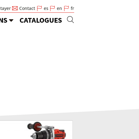
Stayer
Contact
es
en
fr
NS
CATALOGUES