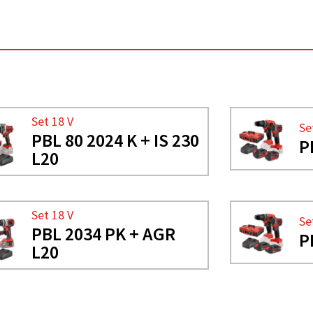
Set 18 V
Se
PBL 80 2024 K + IS 230
P
L20
Set 18 V
Se
PBL 2034 PK + AGR
P
L20